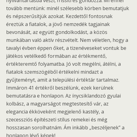
nyilvántartásba veszi, frissíti és gondozza. Mi ennél
tovább mentünk: minél szélesebb körben bemutatjuk
és népszerűsítjük azokat. Kezdettől fontosnak
éreztük a fiatalok, a jövő nemzedék tagjainak
bevonását, az együtt gondolkodást, a közös
munkában való aktív részvételt. Nem véletlen, hogy a
tavalyi évben éppen őket, a tizenéveseket vontuk be
játékos vetélkedő formában az értékmentő,
értékteremtő folyamatba. Jó volt megélni, átélni, a
fiatalok szemszögéből értékelni mindazt a
gyűjteményt, amit a települési értéktár tartalmaz.
Immáron 41 értékről beszélünk, ezek kerülnek
bemutatásra e honlapon. Az ínycsiklandozó gyulai
kolbász, a magyarságot megtestesítő vár, az
elegancia ékköveként megjelenő kastély, a
szecessziós építészeti stílus remekei és még
hosszasan sorolhatnám. Ám inkább „beszéljenek” a
honlapon lévő képek!