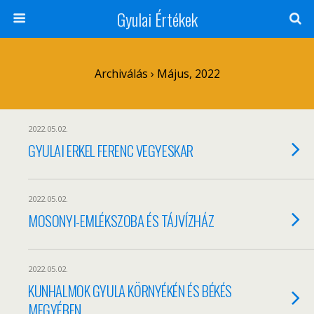
Gyulai Értékek
Archiválás › Május, 2022
2022.05.02.
GYULAI ERKEL FERENC VEGYESKAR
2022.05.02.
MOSONYI-EMLÉKSZOBA ÉS TÁJVÍZHÁZ
2022.05.02.
KUNHALMOK GYULA KÖRNYÉKÉN ÉS BÉKÉS
MEGYÉBEN