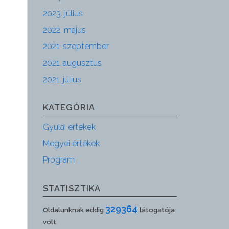
2023. július
2022. május
2021. szeptember
2021. augusztus
2021. július
KATEGÓRIA
Gyulai értékek
Megyei értékek
Program
STATISZTIKA
329364
Oldalunknak eddig
látogatója
volt.