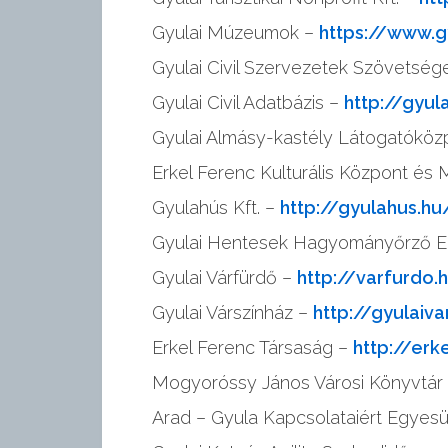
o
Gyulai Múzeumok –
https://www.g
Gyulai Civil Szervezetek Szövetség
n
Gyulai Civil Adatbázis –
http://gyula
Gyulai Almásy-kastély Látogatóköz
t
Erkel Ferenc Kulturális Központ és
e
Gyulahús Kft. –
http://gyulahus.hu
Gyulai Hentesek Hagyományőrző E
n
Gyulai Várfürdő –
http://varfurdo.
Gyulai Várszínház –
http://gyulaiva
t
Erkel Ferenc Társaság –
http://erk
Mogyoróssy János Városi Könyvtár
Arad – Gyula Kapcsolataiért Egyesü