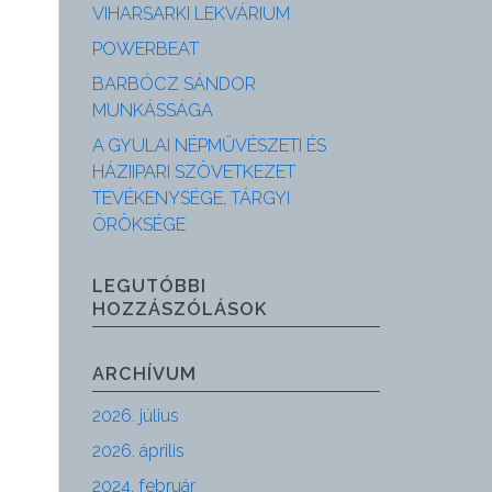
VIHARSARKI LEKVÁRIUM
POWERBEAT
BARBÓCZ SÁNDOR
MUNKÁSSÁGA
A GYULAI NÉPMŰVÉSZETI ÉS
HÁZIIPARI SZÖVETKEZET
TEVÉKENYSÉGE, TÁRGYI
ÖRÖKSÉGE
LEGUTÓBBI
HOZZÁSZÓLÁSOK
ARCHÍVUM
2026. július
2026. április
2024. február