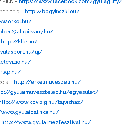
t Klub –
https://www.facebook.com/gyulagility/
 honlapja –
http://bagyinszki.eu/
ww.erkel.hu/
tober23alapitvany.hu/
–
http://klie.hu/
gyulasport.hu/uj/
elevizio.hu/
irlap.hu/
kola –
http://erkelmuveszeti.hu/
tp://gyulaimuvesztelep.hu/egyesulet/
http://www.kovizig.hu/tajvizhaz/
//www.gyulaipalinka.hu/
–
http://www.gyulaimezfesztival.hu/