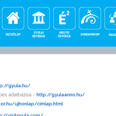
tp://gyula.hu/
épes adatbázisa –
http://gyulaanno.hu/
kor.hu/ujhonlap/cimlap.html
p://visitgyula.com/