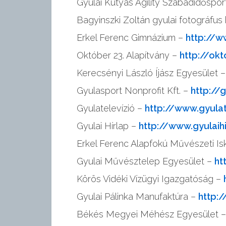
Gyulai Kutyás Agility Szabadidőspor
Bagyinszki Zoltán gyulai fotográfus
Erkel Ferenc Gimnázium –
http://w
Október 23. Alapítvány –
http://ok
Kerecsényi László Íjász Egyesület 
Gyulasport Nonprofit Kft. –
http://
Gyulatelevízió –
http://www.gyulat
Gyulai Hírlap –
http://www.gyulaih
Erkel Ferenc Alapfokú Művészeti Is
Gyulai Művésztelep Egyesület –
ht
Körös Vidéki Vízügyi Igazgatóság –
Gyulai Pálinka Manufaktúra –
http:
Békés Megyei Méhész Egyesület 