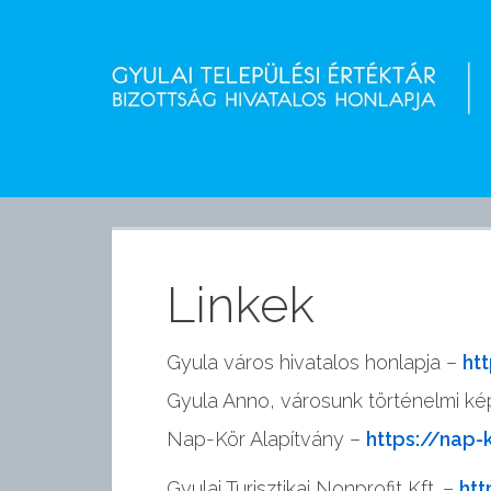
GYULAI ÉRTÉKEK
S
k
i
p
Linkek
t
Gyula város hivatalos honlapja –
ht
o
Gyula Anno, városunk történelmi k
Nap-Kör Alapítvány –
https://nap-
c
Gyulai Turisztikai Nonprofit Kft. –
htt