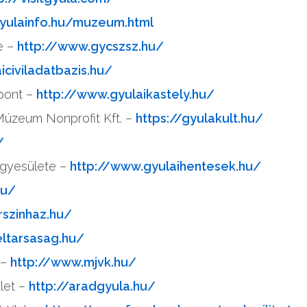
yulainfo.hu/muzeum.html
e –
http://www.gycszsz.hu/
iciviladatbazis.hu/
pont –
http://www.gyulaikastely.hu/
 Múzeum Nonprofit Kft. –
https://gyulakult.hu/
/
gyesülete –
http://www.gyulaihentesek.hu/
hu/
rszinhaz.hu/
eltarsasag.hu/
 –
http://www.mjvk.hu/
let –
http://aradgyula.hu/