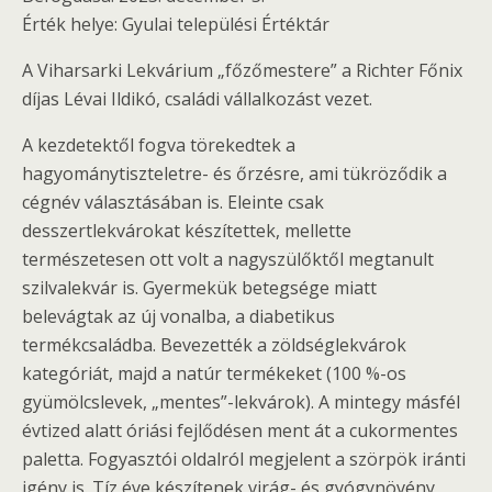
Érték helye: Gyulai települési Értéktár
A Viharsarki Lekvárium „főzőmestere” a Richter Főnix
díjas Lévai Ildikó, családi vállalkozást vezet.
A kezdetektől fogva törekedtek a
hagyománytiszteletre- és őrzésre, ami tükröződik a
cégnév választásában is. Eleinte csak
desszertlekvárokat készítettek, mellette
természetesen ott volt a nagyszülőktől megtanult
szilvalekvár is. Gyermekük betegsége miatt
belevágtak az új vonalba, a diabetikus
termékcsaládba. Bevezették a zöldséglekvárok
kategóriát, majd a natúr termékeket (100 %-os
gyümölcslevek, „mentes”-lekvárok). A mintegy másfél
évtized alatt óriási fejlődésen ment át a cukormentes
paletta. Fogyasztói oldalról megjelent a szörpök iránti
igény is. Tíz éve készítenek virág- és gyógynövény