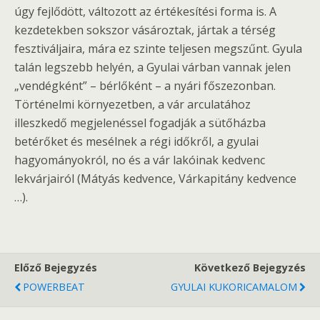
úgy fejlődött, változott az értékesítési forma is. A
kezdetekben sokszor vásároztak, jártak a térség
fesztiváljaira, mára ez szinte teljesen megszűnt. Gyula
talán legszebb helyén, a Gyulai várban vannak jelen
„vendégként” – bérlőként – a nyári főszezonban.
Történelmi környezetben, a vár arculatához
illeszkedő megjelenéssel fogadják a sütőházba
betérőket és mesélnek a régi időkről, a gyulai
hagyományokról, no és a vár lakóinak kedvenc
lekvárjairól (Mátyás kedvence, Várkapitány kedvence
…).
Előző Bejegyzés
Következő Bejegyzés
POWERBEAT
GYULAI KUKORICAMALOM