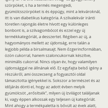
szörpöket, s ha a termés megengedi,
gyümölcsszörpöket is és éppúgy, mint a lekvároknál,
itt is van diabetikus kategória. A szilvalekvár iránti
töretlen rajongás életre hívott egy különleges
bonbont is, a szilvagombócot és ezzel egy új
termékkategóriát, a desszertet. Régiben az új, a
hagyományos mellett az újdonság, erre talán a
legjobb példa a birsalmasajt. Nem őzgerincformában,
özön cukorral, hanem szaloncukornak készítve,
minimális cukorral. Nincs olyan év, hogy valamilyen
újdonsággal ne állnának elő. Ez egyfajta belső igény a
részükről, ami összecseng a fogyasztói oldal
támasztotta igényekkel is. Sokszor a természet és az
időjárás dönti el, hogy az adott évben melyik
gyümölcsöt „erősítsék”, milyen új ízvilágot találjanak
ki, vagy éppen alkossak egy teljesen új kategóriát.
Mint ahogy a termékpaletta is bővült az évek alatt,