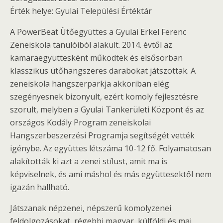
Érték helye: Gyulai Települési Értéktár
A PowerBeat Ütőegyüttes a Gyulai Erkel Ferenc
Zeneiskola tanulóiból alakult. 2014. évtől az
kamaraegyüttesként működtek és elsősorban
klasszikus ütőhangszeres darabokat játszottak. A
zeneiskola hangszerparkja akkoriban elég
szegényesnek bizonyult, ezért komoly fejlesztésre
szorult, melyben a Gyulai Tankerületi Központ és az
országos Kodály Program zeneiskolai
Hangszerbeszerzési Programja segítségét vették
igénybe. Az együttes létszáma 10-12 fő. Folyamatosan
alakították ki azt a zenei stílust, amit ma is
képviselnek, és ami máshol és más együttesektől nem
igazán hallható.
Játszanak népzenei, népszerű komolyzenei
feldolgozásokat, régebbi magyar, külföldi és mai