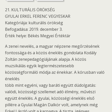
21. KULTURÁLIS ÖRÖKSÉG
GYULAI ERKEL FERENC VEGYESKAR
Kategóriája: kulturális örökség
Befogadása: 2019. december 3.
Érték helye: Békés Megyei Értéktár
A zenei nevelés, a magyar népzene megőrzésének
fontossága és a közös éneklés gondolata Kodály
Zoltán zenepedagógiájának alapja. A közös
muzsikálás egyik legtermészetesebb
közösségformáló módja az énekkar. A kórusban való
éneklés
több mint egyéni, vagy baráti együtt dúdolgatás:
valódi, közösségi szellemet adó élmény, művészi
együtt éneklés. A gyulai, közösségi éneklés első
pillére a Gyulai Magán Dalkör volt, amelynek még
Erkel László volt a karnagya. A tiszta, igényes