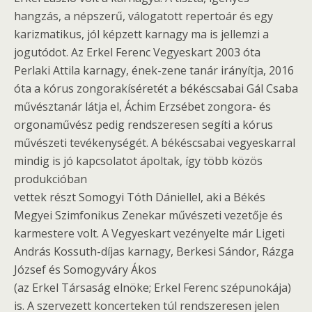
hangzás, a népszerű, válogatott repertoár és egy
karizmatikus, jól képzett karnagy ma is jellemzi a
jogutódot. Az Erkel Ferenc Vegyeskart 2003 óta
Perlaki Attila karnagy, ének-zene tanár irányítja, 2016
óta a kórus zongorakíséretét a békéscsabai Gál Csaba
művésztanár látja el, Áchim Erzsébet zongora- és
orgonaművész pedig rendszeresen segíti a kórus
művészeti tevékenységét. A békéscsabai vegyeskarral
mindig is jó kapcsolatot ápoltak, így több közös
produkcióban
vettek részt Somogyi Tóth Dániellel, aki a Békés
Megyei Szimfonikus Zenekar művészeti vezetője és
karmestere volt. A Vegyeskart vezényelte már Ligeti
András Kossuth-díjas karnagy, Berkesi Sándor, Rázga
József és Somogyváry Ákos
(az Erkel Társaság elnöke; Erkel Ferenc szépunokája)
is. A szervezett koncerteken túl rendszeresen jelen